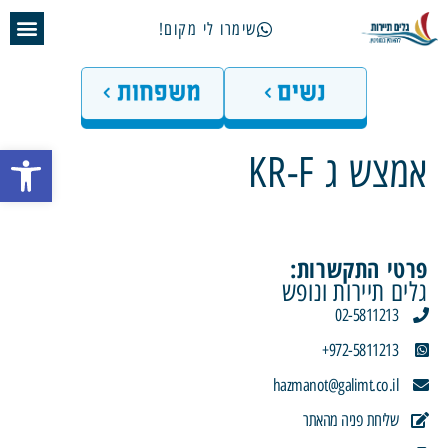
שימרו לי מקום!
פתח 
אמצש ג KR-F
פרטי התקשרות:
גלים תיירות ונופש
02-5811213
972-5811213+
hazmanot@galimt.co.il
שליחת פניה מהאתר