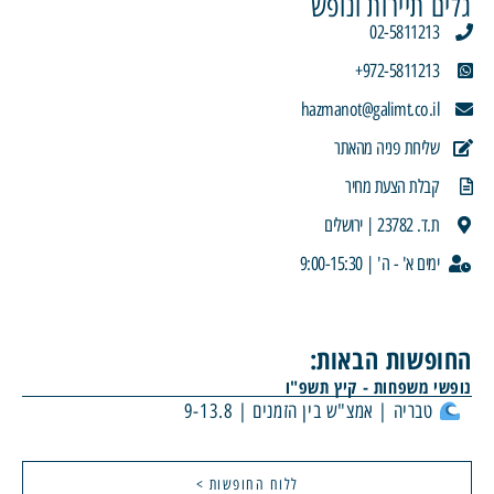
גלים תיירות ונופש
02-5811213
972-5811213+
hazmanot@galimt.co.il
שליחת פניה מהאתר
קבלת הצעת מחיר
ת.ד. 23782 | ירושלים
ימים א' - ה' | 9:00-15:30
החופשות הבאות:
נופשי משפחות - קיץ תשפ"ו
טבריה | אמצ"ש בין הזמנים | 9-13.8
ללוח החופשות >