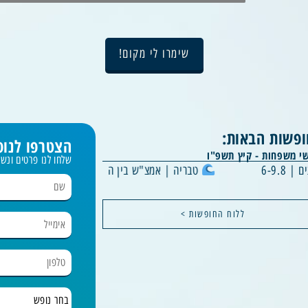
שימרו לי מקום!
פשות הבאות:
הצטרפו לנופ
י משפחות - קיץ תשפ"ו
שלחו לנו פרטים ונ
טבריה | אמצ"ש בין הזמנים | 9-13.8
טבריה | סופ"ש בין הזמני
ללוח החופשות >
בחר נופש