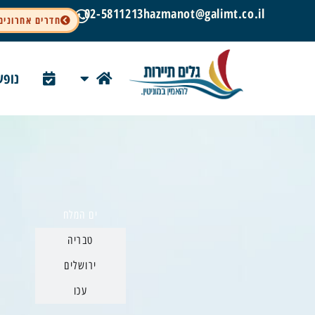
02-5811213
hazmanot@galimt.co.il
חדרים אחרונים
נופש
ים המלח
טבריה
ירושלים
עכו