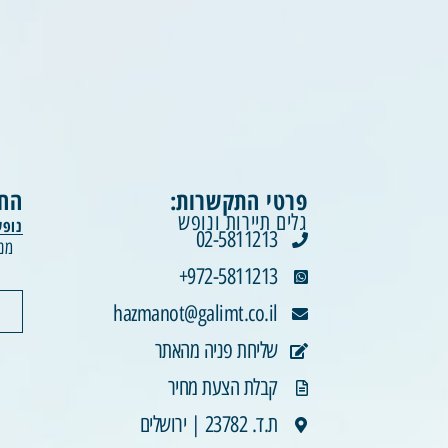
פרטי התקשרות:
החו
גלים תיירות ונופש
נופש
02-5811213
9-13.8
טבריה | סופ"ש בין הזמנים | 6-9.8
972-5811213+
hazmanot@galimt.co.il
שליחת פניה מהאתר
קבלת הצעת מחיר
ת.ד. 23782 | ירושלים