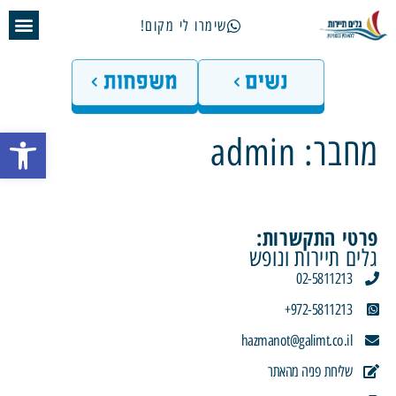
שימרו לי מקום!
פתח 
מחבר:
admin
פרטי התקשרות:
גלים תיירות ונופש
02-5811213
972-5811213+
hazmanot@galimt.co.il
שליחת פניה מהאתר