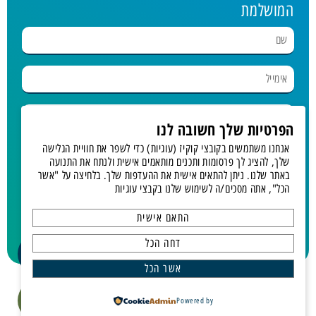
המושלמת
הפרטיות שלך חשובה לנו
אנחנו משתמשים בקובצי קוקיז (עוגיות) כדי לשפר את חוויית הגלישה
בחר נופש
שלך, להציג לך פרסומות ותכנים מותאמים אישית ולנתח את התנועה
באתר שלנו. ניתן להתאים אישית את ההעדפות שלך. בלחיצה על "אשר
הכל", אתה מסכים/ה לשימוש שלנו בקבצי עוגיות
מאשר.ת קבלת דיוור
התאם אישית
תחזרו אלי!
דחה הכל
אשר הכל
כל הזכויות שמורות לגלים תיירות ונופש | © פיתוח ועיצוב GALAXY
Powered by