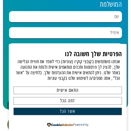
המושלמת
הפרטיות שלך חשובה לנו
אנחנו משתמשים בקובצי קוקיז (עוגיות) כדי לשפר את חוויית הגלישה
בחר נופש
שלך, להציג לך פרסומות ותכנים מותאמים אישית ולנתח את התנועה
באתר שלנו. ניתן להתאים אישית את ההעדפות שלך. בלחיצה על "אשר
הכל", אתה מסכים/ה לשימוש שלנו בקבצי עוגיות
מאשר.ת קבלת דיוור
התאם אישית
תחזרו אלי!
דחה הכל
אשר הכל
כל הזכויות שמורות לגלים תיירות ונופש | © פיתוח ועיצוב GALAXY
Powered by