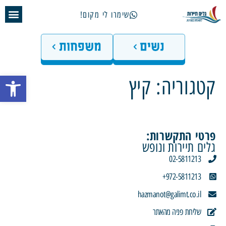
שימרו לי מקום!
פתח 
קטגוריה:
קיץ
פרטי התקשרות:
גלים תיירות ונופש
02-5811213
972-5811213+
hazmanot@galimt.co.il
שליחת פניה מהאתר