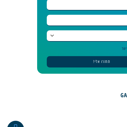
וור
תחזרו אלי!