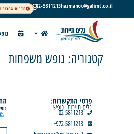
02-5811213
hazmanot@galimt.co.il
חדרים אחרונים
נופש
קטגוריה:
נופש משפחות
פרטי התקשרות:
החו
גלים תיירות ונופש
נופש
02-5811213
טבריה | אמצ"ש בין הזמנים | 9-13.8
972-5811213+