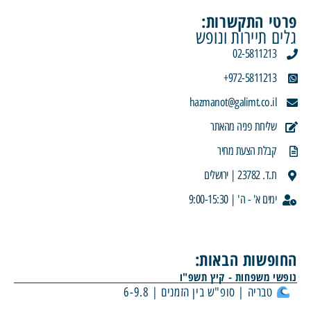
פרטי התקשרות:
גלים תיירות ונופש
02-5811213
972-5811213+
hazmanot@galimt.co.il
שליחת פניה מהאתר
קבלת הצעת מחיר
ת.ד. 23782 | ירושלים
ימים א' - ה' | 9:00-15:30
החופשות הבאות:
נופשי משפחות - קיץ תשפ"ו
טבריה | סופ"ש בין הזמנים | 6-9.8